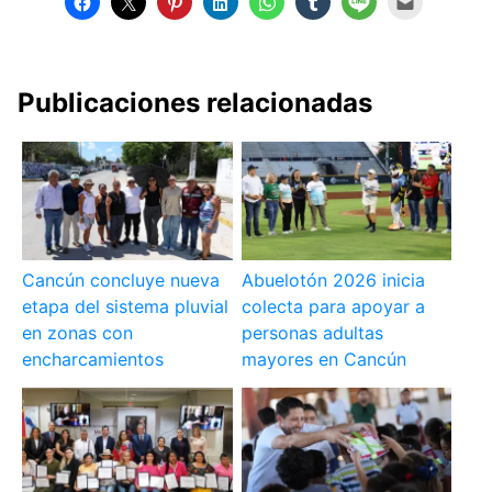
Publicaciones relacionadas
Cancún concluye nueva
Abuelotón 2026 inicia
etapa del sistema pluvial
colecta para apoyar a
en zonas con
personas adultas
encharcamientos
mayores en Cancún