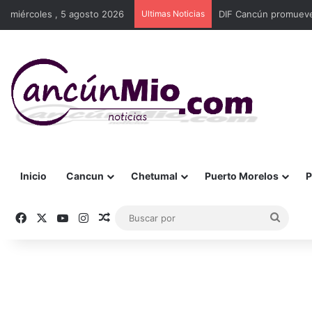
miércoles , 5 agosto 2026
Ultimas Noticias
DIF Cancún promueve 
Inicio
Cancun
Chetumal
Puerto Morelos
P
Facebook
X
YouTube
Instagram
Publicación al azar
Busca
por