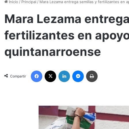
Inicio
/
Principal
/
Mara Lezama entrega semillas y fertilizantes en 
Mara Lezama entrega 
fertilizantes en apoy
quintanarroense
Facebook
X
LinkedIn
Messenger
Imprimir
Compartir