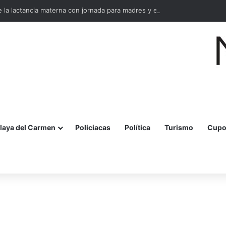
la lactancia materna con jornada para madres y embarazadas
laya del Carmen
Policiacas
Política
Turismo
Cupo
r