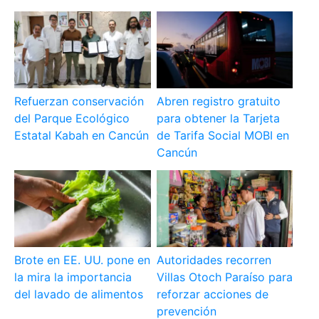
Refuerzan conservación
Abren registro gratuito
del Parque Ecológico
para obtener la Tarjeta
Estatal Kabah en Cancún
de Tarifa Social MOBI en
Cancún
Brote en EE. UU. pone en
Autoridades recorren
la mira la importancia
Villas Otoch Paraíso para
del lavado de alimentos
reforzar acciones de
prevención