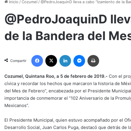
Inicio
/
Cozumel
/
@PedroJoaquinD lleva a cabo “Izamiento de la B
@PedroJoaquinD llev
de la Bandera del Me
Facebook
X
LinkedIn
Messenger
Imprimir
Compartir
Cozumel, Quintana Roo, a 5 de febrero de 2019.-
Con el prop
cívica y recordar los hechos que marcaron la historia de Méx
del Mes de Febrero”, encabezada por el Presidente Municipa
importancia de conmemorar el “102 Aniversario de la Promulg
Mexicanos”.
El Presidente Municipal, quien estuvo acompañado por el Ofic
Desarrollo Social, Juan Carlos Puga, destacó que detrás de la