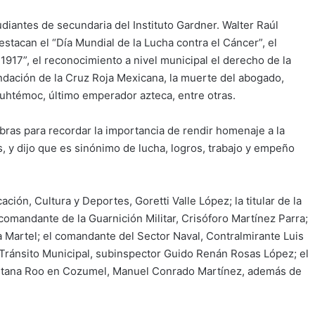
udiantes de secundaria del Instituto Gardner. Walter Raúl
tacan el “Día Mundial de la Lucha contra el Cáncer”, el
1917”, el reconocimiento a nivel municipal el derecho de la
Fundación de la Cruz Roja Mexicana, la muerte del abogado,
auhtémoc, último emperador azteca, entre otras.
abras para recordar la importancia de rendir homenaje a la
 y dijo que es sinónimo de lucha, logros, trabajo y empeño
ción, Cultura y Deportes, Goretti Valle López; la titular de la
 comandante de la Guarnición Militar, Crisóforo Martínez Parra;
 Martel; el comandante del Sector Naval, Contralmirante Luis
y Tránsito Municipal, subinspector Guido Renán Rosas López; el
Quintana Roo en Cozumel, Manuel Conrado Martínez, además de