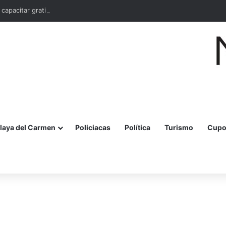
 capacitar gratis a 10 mil mujeres en bordado maya en Quintana Roo
laya del Carmen
Policiacas
Política
Turismo
Cupo
r