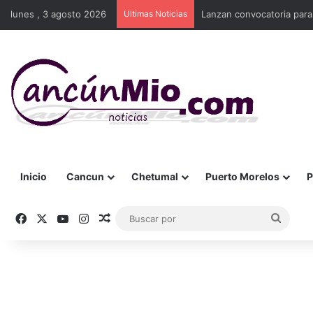
lunes , 3 agosto 2026
Ultimas Noticias
Lanzan convocatoria para
Inicio
Cancun
Chetumal
Puerto Morelos
P
Facebook
X
YouTube
Instagram
Publicación al azar
Busca
por