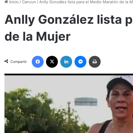
Inicio
/
Cancun
/
Anlly González lista para el Medio Maratón de la M
Anlly González lista 
de la Mujer
Facebook
X
LinkedIn
Messenger
Imprimir
Compartir