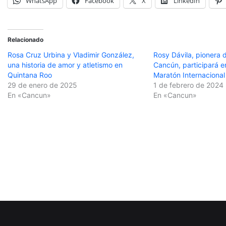
WhatsApp
Facebook
X
LinkedIn
Relacionado
Rosa Cruz Urbina y Vladimir González,
Rosy Dávila, pionera d
una historia de amor y atletismo en
Cancún, participará e
Quintana Roo
Maratón Internacional
29 de enero de 2025
1 de febrero de 2024
En «Cancun»
En «Cancun»