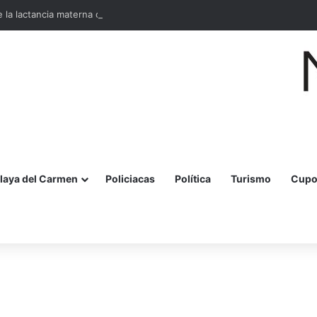
la lactancia materna con jornada para madres y embarazadas
laya del Carmen
Policiacas
Política
Turismo
Cupo
r