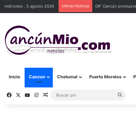
miércoles , 5 agosto 2026
Ultimas Noticias
DIF Cancún promueve 
Inicio
Cancun
Chetumal
Puerto Morelos
P
Facebook
X
YouTube
Instagram
Publicación al azar
Busca
por