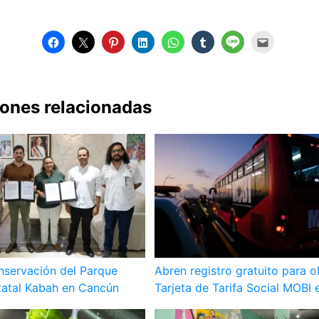
iones relacionadas
nservación del Parque
Abren registro gratuito para o
tatal Kabah en Cancún
Tarjeta de Tarifa Social MOBI