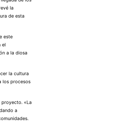
revé la
tura de esta
e este
 el
ón a la diosa
cer la cultura
 a los procesos
e proyecto. «La
 dando a
 comunidades.