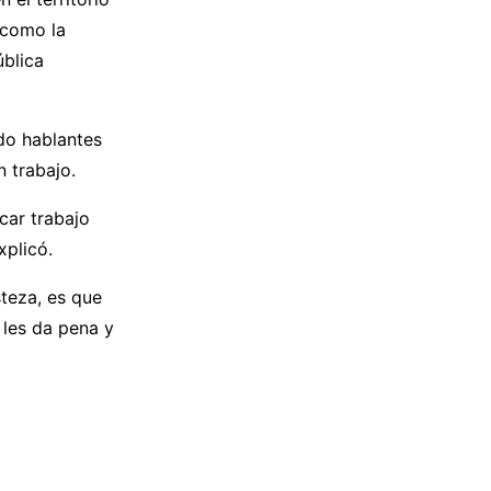
 como la
blica
do hablantes
 trabajo.
car trabajo
xplicó.
steza, es que
 les da pena y