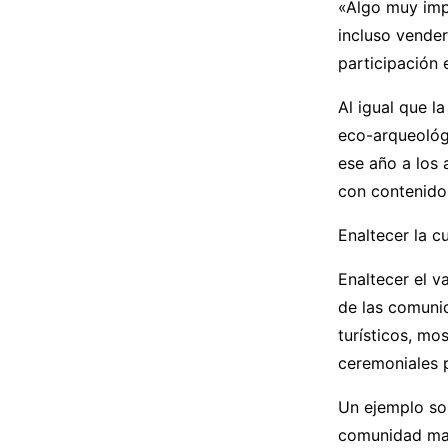
«Algo muy impo
incluso vende
participación e
Al igual que l
eco-arqueológi
ese año a los 
con contenidos
Enaltecer la cu
Enaltecer el va
de las comuni
turísticos, mo
ceremoniales 
Un ejemplo so
comunidad may