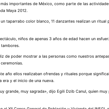
 más importantes de México, como parte de las actividade
ada Maya 2012.
un taparrabo color blanco, 11 danzantes realizan un ritual 
pectáculo, niños de apenas 3 años de edad hacen un esfuer
s tambores.
liz de poder mostrar a las personas como nuestros antepa
 ceremonias.
ste año ellos realizaban ofrendas y rituales porque significa
a era y el inicio de una nueva.
y grande, muy sagrada», dijo Egili Dzib Canul, quien muy 
 el XII Censo General de Población y Vivienda del INEGI, en