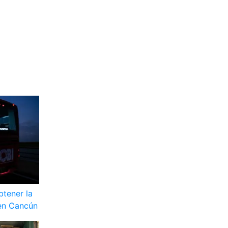
btener la
 en Cancún