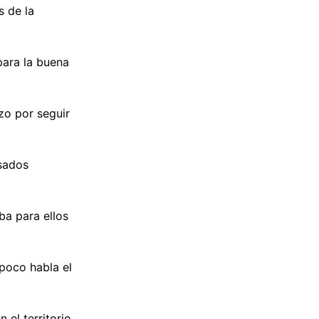
s de la
para la buena
zo por seguir
sados
ba para ellos
poco habla el
 el territorio