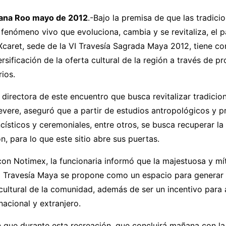
ana Roo mayo de 2012
.-Bajo la premisa de que las tradicio
 fenómeno vivo que evoluciona, cambia y se revitaliza, el 
Xcaret, sede de la VI Travesía Sagrada Maya 2012, tiene c
ersificación de la oferta cultural de la región a través de p
rios.
a directora de este encuentro que busca revitalizar tradici
evere, aseguró que a partir de estudios antropológicos y 
císticos y ceremoniales, entre otros, se busca recuperar la
ón, para lo que este sitio abre sus puertas.
con Notimex, la funcionaria informó que la majestuosa y mí
la Travesía Maya se propone como un espacio para generar 
 cultural de la comunidad, además de ser un incentivo para a
nacional y extranjero.
 que durante esta recreación, que concluirá mañana con la