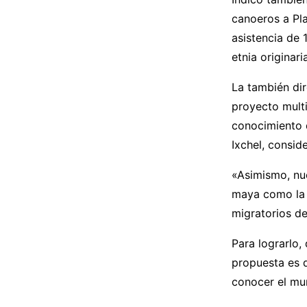
canoeros a Pla
asistencia de 
etnia originari
La también dir
proyecto multi
conocimiento d
Ixchel, consid
«Asimismo, nue
maya como la c
migratorios de
Para lograrlo,
propuesta es 
conocer el mu