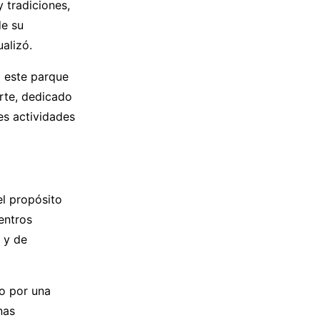
 tradiciones,
de su
ualizó.
o este parque
erte, dedicado
es actividades
 el propósito
entros
 y de
do por una
nas