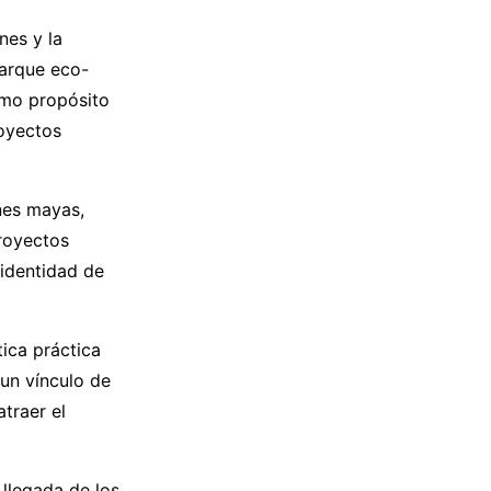
nes y la
parque eco-
omo propósito
royectos
ones mayas,
proyectos
 identidad de
tica práctica
un vínculo de
traer el
 llegada de los