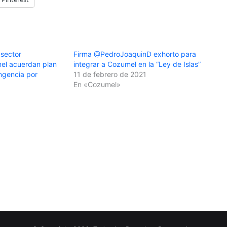
sector
Firma @PedroJoaquinD exhorto para
el acuerdan plan
integrar a Cozumel en la “Ley de Islas”
ngencia por
11 de febrero de 2021
En «Cozumel»