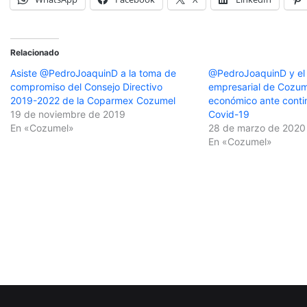
Relacionado
Asiste @PedroJoaquinD a la toma de
@PedroJoaquinD y el 
compromiso del Consejo Directivo
empresarial de Cozum
2019-2022 de la Coparmex Cozumel
económico ante conti
19 de noviembre de 2019
Covid-19
En «Cozumel»
28 de marzo de 2020
En «Cozumel»