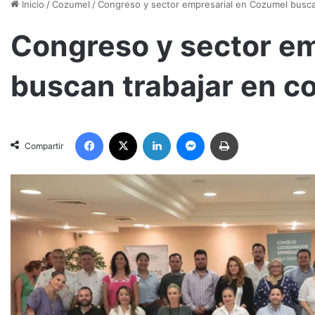
Inicio
/
Cozumel
/
Congreso y sector empresarial en Cozumel busca
Congreso y sector e
buscan trabajar en c
Facebook
X
LinkedIn
Messenger
Imprimir
Compartir