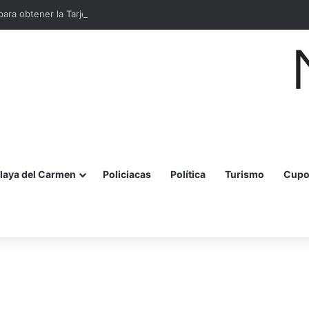
para obtener la Tarjeta de Tarifa Social MOBI en Cancún
laya del Carmen
Policiacas
Política
Turismo
Cupo
r