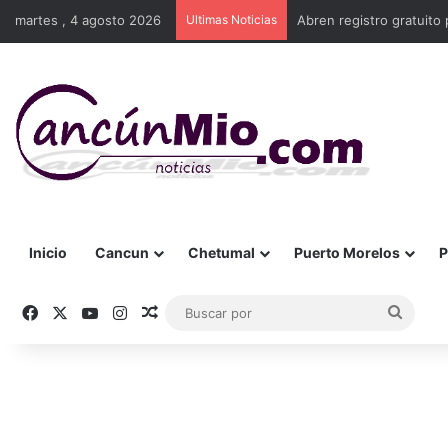
martes , 4 agosto 2026
Ultimas Noticias
Abren registro gratuito 
Inicio
Cancun
Chetumal
Puerto Morelos
P
Facebook
X
YouTube
Instagram
Publicación al azar
Busca
por