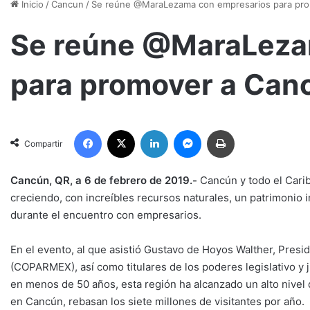
Inicio
/
Cancun
/
Se reúne @MaraLezama con empresarios para pr
Se reúne @MaraLeza
para promover a Can
Facebook
X
LinkedIn
Messenger
Imprimir
Compartir
Cancún, QR, a 6 de febrero de 2019.-
Cancún y todo el Carib
creciendo, con increíbles recursos naturales, un patrimonio
durante el encuentro con empresarios.
En el evento, al que asistió Gustavo de Hoyos Walther, Presi
(COPARMEX), así como titulares de los poderes legislativo y j
en menos de 50 años, esta región ha alcanzado un alto nivel d
en Cancún, rebasan los siete millones de visitantes por año.