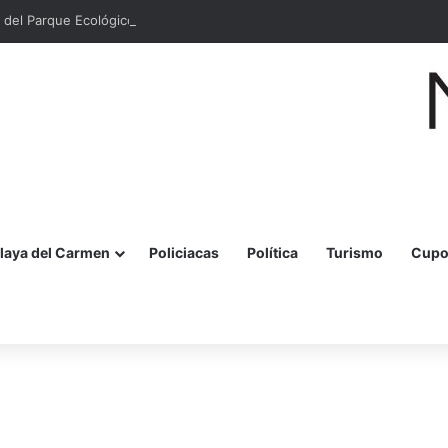
 del Parque Ecológico Estatal Kabah en Cancún
laya del Carmen
Policiacas
Política
Turismo
Cupo
r