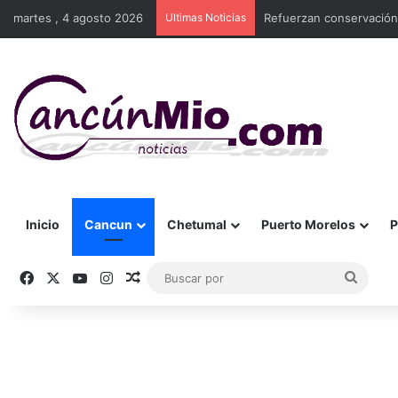
martes , 4 agosto 2026
Ultimas Noticias
Refuerzan conservación
Inicio
Cancun
Chetumal
Puerto Morelos
P
Facebook
X
YouTube
Instagram
Publicación al azar
Busca
por