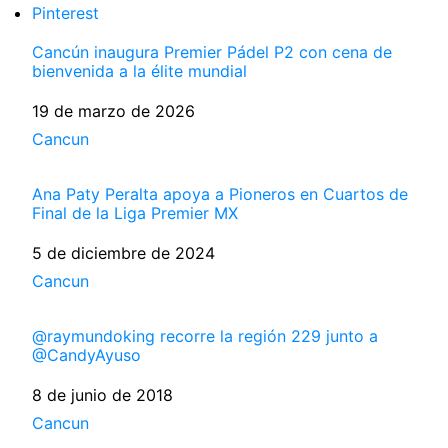
Pinterest
Cancún inaugura Premier Pádel P2 con cena de
bienvenida a la élite mundial
Fecha
19 de marzo de 2026
Respecto a
Cancun
Ana Paty Peralta apoya a Pioneros en Cuartos de
Final de la Liga Premier MX
Fecha
5 de diciembre de 2024
Respecto a
Cancun
@raymundoking recorre la región 229 junto a
@CandyAyuso
Fecha
8 de junio de 2018
Respecto a
Cancun