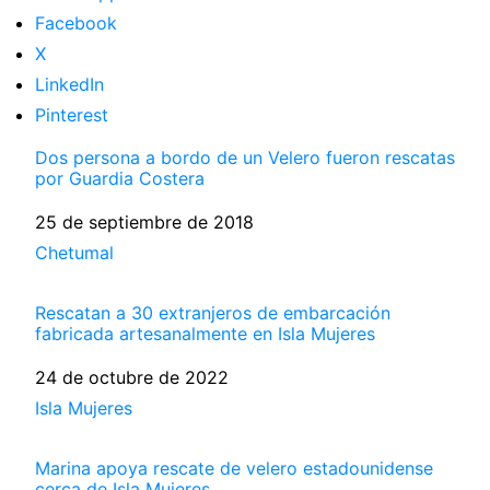
Facebook
X
LinkedIn
Pinterest
Dos persona a bordo de un Velero fueron rescatas
por Guardia Costera
Fecha
25 de septiembre de 2018
Respecto a
Chetumal
Rescatan a 30 extranjeros de embarcación
fabricada artesanalmente en Isla Mujeres
Fecha
24 de octubre de 2022
Respecto a
Isla Mujeres
Marina apoya rescate de velero estadounidense
cerca de Isla Mujeres