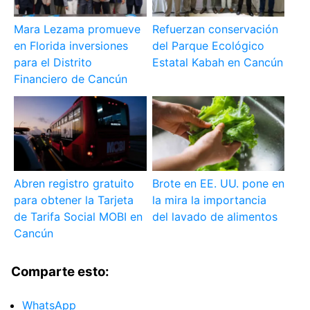
Mara Lezama promueve
Refuerzan conservación
en Florida inversiones
del Parque Ecológico
para el Distrito
Estatal Kabah en Cancún
Financiero de Cancún
Abren registro gratuito
Brote en EE. UU. pone en
para obtener la Tarjeta
la mira la importancia
de Tarifa Social MOBI en
del lavado de alimentos
Cancún
Comparte esto:
WhatsApp