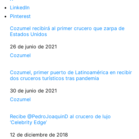
LinkedIn
Pinterest
Cozumel recibirá al primer crucero que zarpa de
Estados Unidos
Fecha
26 de junio de 2021
Respecto a
Cozumel
Cozumel, primer puerto de Latinoamérica en recibir
dos cruceros turísticos tras pandemia
Fecha
30 de junio de 2021
Respecto a
Cozumel
Recibe @PedroJoaquinD al crucero de lujo
‘Celebrity Edge’
Fecha
12 de diciembre de 2018