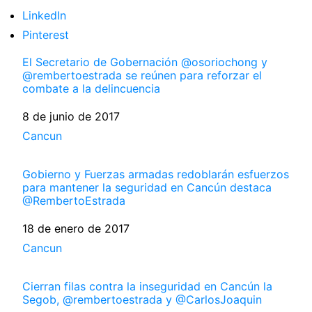
LinkedIn
Pinterest
El Secretario de Gobernación @osoriochong y
@rembertoestrada se reúnen para reforzar el
combate a la delincuencia
Fecha
8 de junio de 2017
Respecto a
Cancun
Gobierno y Fuerzas armadas redoblarán esfuerzos
para mantener la seguridad en Cancún destaca
@RembertoEstrada
Fecha
18 de enero de 2017
Respecto a
Cancun
Cierran filas contra la inseguridad en Cancún la
Segob, @rembertoestrada y @CarlosJoaquin