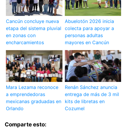
Cancún concluye nueva
Abuelotón 2026 inicia
etapa del sistema pluvial
colecta para apoyar a
en zonas con
personas adultas
encharcamientos
mayores en Cancún
Mara Lezama reconoce
Renán Sánchez anuncia
a emprendedoras
entrega de más de 3 mil
mexicanas graduadas en
kits de libretas en
Orlando
Cozumel
Comparte esto: