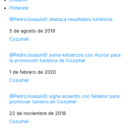
Pinterest
@PedroJoaquinD destaca resultados turísticos
Fecha
5 de agosto de 2019
Respecto a
Cozumel
@PedroJoaquinD suma esfuerzos con Acotur para
la promoción turística de Cozumel
Fecha
1 de febrero de 2020
Respecto a
Cozumel
@PedroJoaquinD signa acuerdo con Sedetur para
promover turismo en Cozumel
Fecha
22 de noviembre de 2018
Respecto a
Cozumel