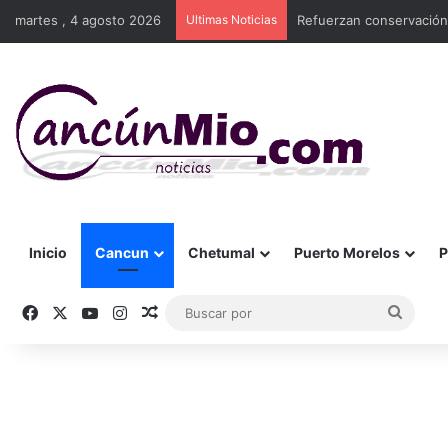
martes , 4 agosto 2026
Ultimas Noticias
Refuerzan conservación
Inicio
Cancun
Chetumal
Puerto Morelos
P
Facebook
X
YouTube
Instagram
Publicación al azar
Busca
por