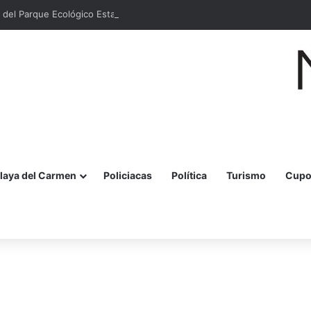
 del Parque Ecológico Estatal Kabah en Cancún
laya del Carmen
Policiacas
Política
Turismo
Cupo
r