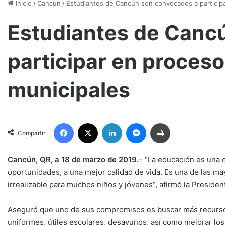
Inicio
/
Cancun
/
Estudiantes de Cancún son convocados a particip
Estudiantes de Canc
participar en proces
municipales
Facebook
X
LinkedIn
Messenger
Imprimir
Compartir
Cancún, QR, a 18 de marzo de 2019.
– “La educación es una d
oportunidades, a una mejor calidad de vida. Es una de las may
irrealizable para muchos niños y jóvenes”, afirmó la Preside
Aseguró que uno de sus compromisos es buscar más recurso
uniformes, útiles escolares, desayunos, así como mejorar los