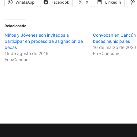
WhatsApp
Facebook
X
LinkedIn
Relacionado
Niños y Jóvenes son invitados a
Convocan en Cancún 
participar en proceso de asignación de
becas municipales
becas
16 de marzo de 2020
15 de agosto de 2019
En «Cancun»
En «Cancun»