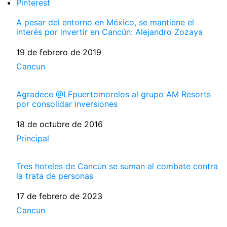
Pinterest
A pesar del entorno en México, se mantiene el
interés por invertir en Cancún: Alejandro Zozaya
Fecha
19 de febrero de 2019
Respecto a
Cancun
Agradece @LFpuertomorelos al grupo AM Resorts
por consolidar inversiones
Fecha
18 de octubre de 2016
Respecto a
Principal
Tres hoteles de Cancún se suman al combate contra
la trata de personas
Fecha
17 de febrero de 2023
Respecto a
Cancun