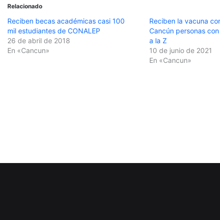
Relacionado
Reciben becas académicas casi 100
Reciben la vacuna co
mil estudiantes de CONALEP
Cancún personas con a
26 de abril de 2018
a la Z
En «Cancun»
10 de junio de 2021
En «Cancun»