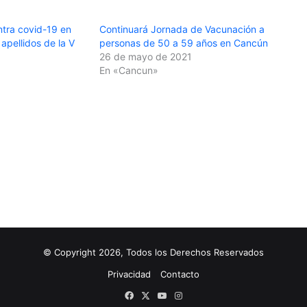
ntra covid-19 en
Continuará Jornada de Vacunación a
pellidos de la V
personas de 50 a 59 años en Cancún
26 de mayo de 2021
En «Cancun»
© Copyright 2026, Todos los Derechos Reservados
Privacidad
Contacto
Facebook
X
YouTube
Instagram