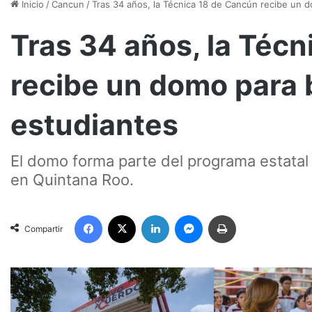
Inicio
/
Cancun
/
Tras 34 años, la Técnica 18 de Cancún recibe un 
Tras 34 años, la Téc
recibe un domo para 
estudiantes
El domo forma parte del programa estatal p
en Quintana Roo.
Facebook
X
LinkedIn
Messenger
Imprimir
Compartir