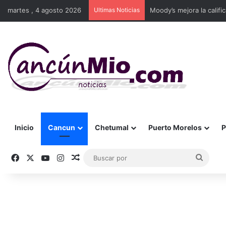
martes , 4 agosto 2026
Ultimas Noticias
Moody’s mejora la califi
Inicio
Cancun
Chetumal
Puerto Morelos
P
Facebook
X
YouTube
Instagram
Publicación al azar
Busca
por