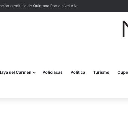
cación crediticia de Quintana Roo a nivel AA-
laya del Carmen
Policiacas
Política
Turismo
Cupo
r