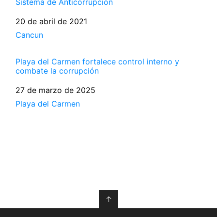
Sistema de Anticorrupción
Fecha
20 de abril de 2021
Respecto a
Cancun
Playa del Carmen fortalece control interno y
combate la corrupción
Fecha
27 de marzo de 2025
Respecto a
Playa del Carmen
↑