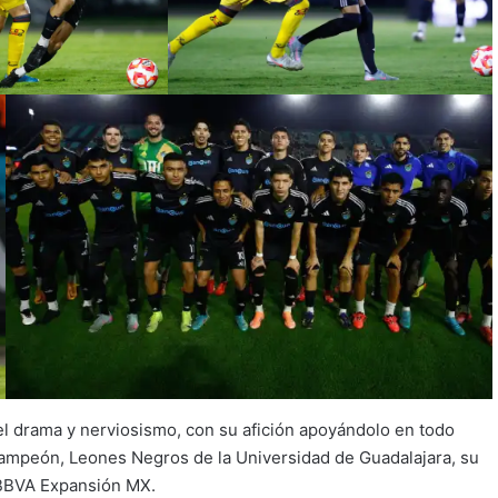
 drama y nerviosismo, con su afición apoyándolo en todo
ampeón, Leones Negros de la Universidad de Guadalajara, su
a BBVA Expansión MX.