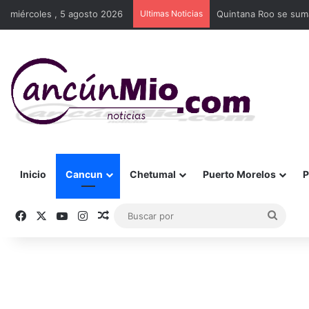
miércoles , 5 agosto 2026
Ultimas Noticias
Quintana Roo se suma
Inicio
Cancun
Chetumal
Puerto Morelos
P
Facebook
X
YouTube
Instagram
Publicación al azar
Busca
por