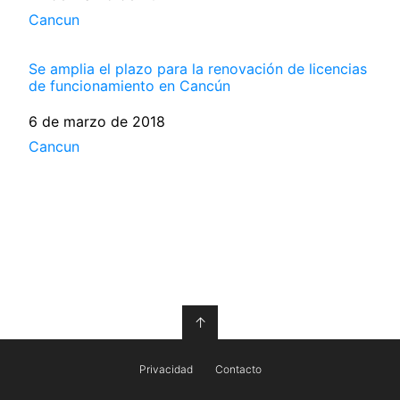
Respecto a
Cancun
Se amplia el plazo para la renovación de licencias
de funcionamiento en Cancún
Fecha
6 de marzo de 2018
Respecto a
Cancun
↑
Privacidad
Contacto