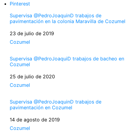
Pinterest
Supervisa @PedroJoaquinD trabajos de
pavimentación en la colonia Maravilla de Cozumel
Fecha
23 de julio de 2019
Respecto a
Cozumel
Supervisa @PedroJoaquiD trabajos de bacheo en
Cozumel
Fecha
25 de julio de 2020
Respecto a
Cozumel
Supervisa @PedroJoaquinD trabajos de
pavimentación en Cozumel
Fecha
14 de agosto de 2019
Respecto a
Cozumel