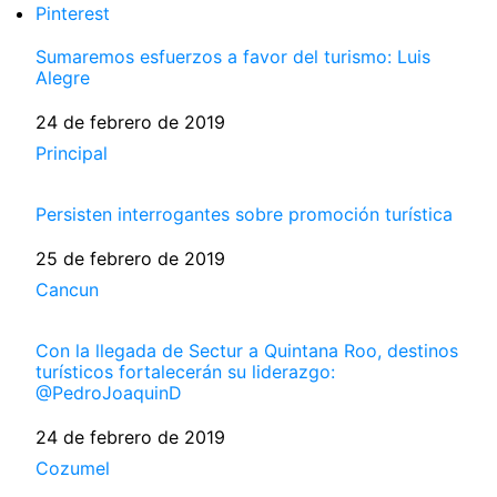
Pinterest
Sumaremos esfuerzos a favor del turismo: Luis
Alegre
Fecha
24 de febrero de 2019
Respecto a
Principal
Persisten interrogantes sobre promoción turística
Fecha
25 de febrero de 2019
Respecto a
Cancun
Con la llegada de Sectur a Quintana Roo, destinos
turísticos fortalecerán su liderazgo:
@PedroJoaquinD
Fecha
24 de febrero de 2019
Respecto a
Cozumel