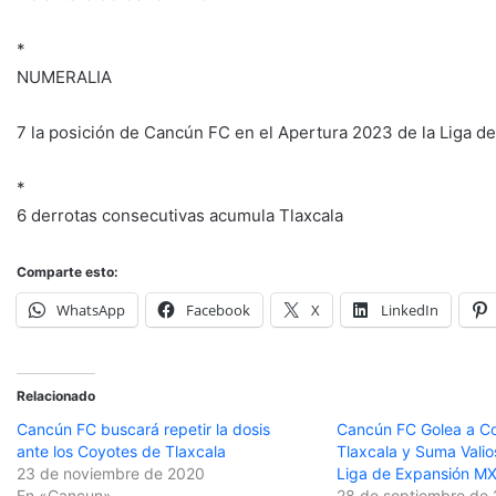
*
NUMERALIA
7 la posición de Cancún FC en el Apertura 2023 de la Liga d
*
6 derrotas consecutivas acumula Tlaxcala
Comparte esto:
WhatsApp
Facebook
X
LinkedIn
Relacionado
Cancún FC buscará repetir la dosis
Cancún FC Golea a C
ante los Coyotes de Tlaxcala
Tlaxcala y Suma Valio
23 de noviembre de 2020
Liga de Expansión M
En «Cancun»
28 de septiembre de