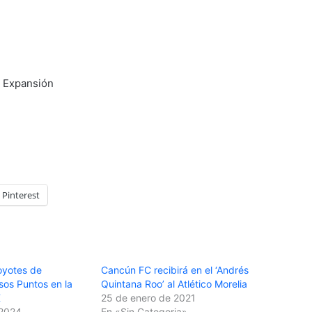
e Expansión
Pinterest
oyotes de
Cancún FC recibirá en el ‘Andrés
sos Puntos en la
Quintana Roo’ al Atlético Morelia
X
25 de enero de 2021
 2024
En «Sin Categoria»