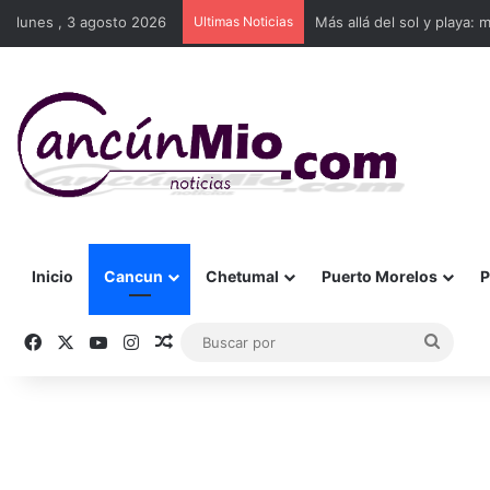
lunes , 3 agosto 2026
Ultimas Noticias
Más allá del sol y playa: 
Inicio
Cancun
Chetumal
Puerto Morelos
P
Facebook
X
YouTube
Instagram
Publicación al azar
Busca
por