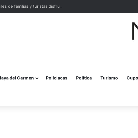
miles de familias y turistas disfrutan la Festa della Pizza en Malecón Taja
laya del Carmen
Policiacas
Política
Turismo
Cupo
r