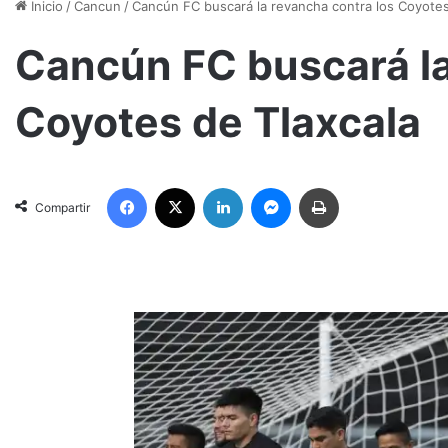
Inicio
/
Cancun
/
Cancún FC buscará la revancha contra los Coyotes
Cancún FC buscará la
Coyotes de Tlaxcala
Facebook
X
LinkedIn
Messenger
Imprimir
Compartir