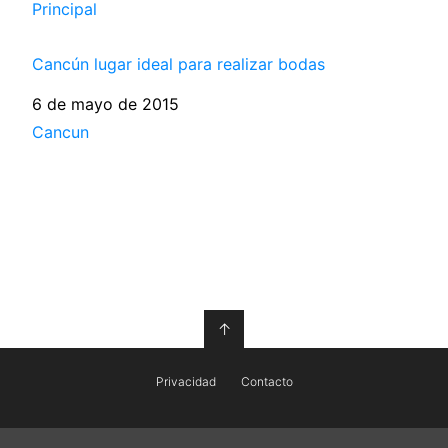
Respecto a
Principal
Cancún lugar ideal para realizar bodas
Fecha
6 de mayo de 2015
Respecto a
Cancun
↑
Privacidad
Contacto