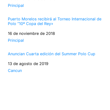
Respecto a
Principal
Puerto Morelos recibirá al Torneo Internacional de
Polo “10ª Copa del Rey»
Fecha
16 de noviembre de 2018
Respecto a
Principal
Anuncian Cuarta edición del Summer Polo Cup
Fecha
13 de agosto de 2019
Respecto a
Cancun