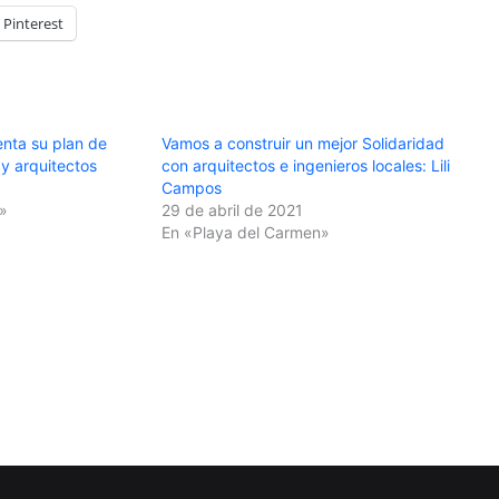
Pinterest
enta su plan de
Vamos a construir un mejor Solidaridad
 y arquitectos
con arquitectos e ingenieros locales: Lili
Campos
»
29 de abril de 2021
En «Playa del Carmen»