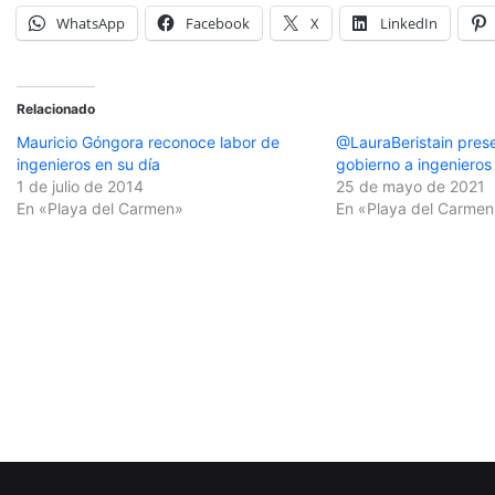
WhatsApp
Facebook
X
LinkedIn
Relacionado
Mauricio Góngora reconoce labor de
@LauraBeristain pres
ingenieros en su día
gobierno a ingenieros
1 de julio de 2014
25 de mayo de 2021
En «Playa del Carmen»
En «Playa del Carmen