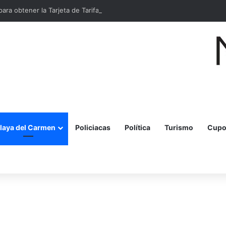
para obtener la Tarjeta de Tarifa Social MOBI en Cancún
laya del Carmen
Policiacas
Política
Turismo
Cupo
r