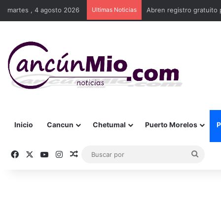
martes , 4 agosto 2026
Ultimas Noticias
Abren registro gratuito 
Inicio
Cancun
Chetumal
Puerto Morelos
P
Facebook
X
YouTube
Instagram
Publicación al azar
Busca
por