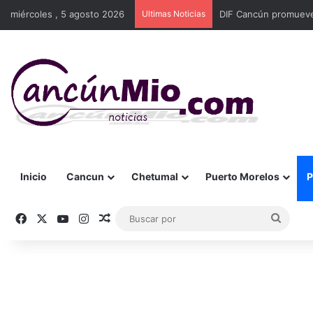
miércoles , 5 agosto 2026
Ultimas Noticias
DIF Cancún promueve 
Inicio
Cancun
Chetumal
Puerto Morelos
P
Facebook
X
YouTube
Instagram
Publicación al azar
Busca
por