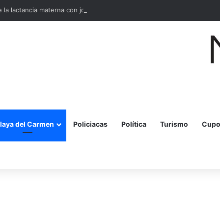
la lactancia materna con jornada para madres y embarazadas
laya del Carmen
Policiacas
Política
Turismo
Cupo
r