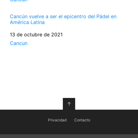
Cancún vuelve a ser el epicentro del Pádel en
América Latina
Fecha
13 de octubre de 2021
Respecto a
Cancun
↑
Privacidad
Contacto