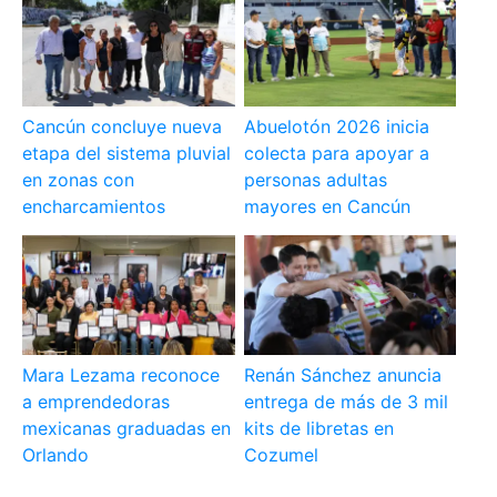
Cancún concluye nueva
Abuelotón 2026 inicia
etapa del sistema pluvial
colecta para apoyar a
en zonas con
personas adultas
encharcamientos
mayores en Cancún
Mara Lezama reconoce
Renán Sánchez anuncia
a emprendedoras
entrega de más de 3 mil
mexicanas graduadas en
kits de libretas en
Orlando
Cozumel