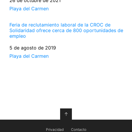
Fecha
26 de octubre de 2021
Respecto a
Playa del Carmen
Feria de reclutamiento laboral de la CROC de
Solidaridad ofrece cerca de 800 oportunidades de
empleo
Fecha
5 de agosto de 2019
Respecto a
Playa del Carmen
↑
Privacidad
Contacto