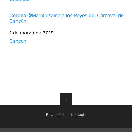
Corona @MaraLezama a los Reyes del Carnaval de
Cancún
Fecha
1 de marzo de 2019
Respecto a
Cancun
↑
Privacidad
Contacto