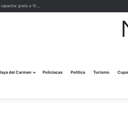
 capacitar gratis a 10 mil mujeres en bordado maya en Quintana Roo
laya del Carmen
Policiacas
Política
Turismo
Cupo
r