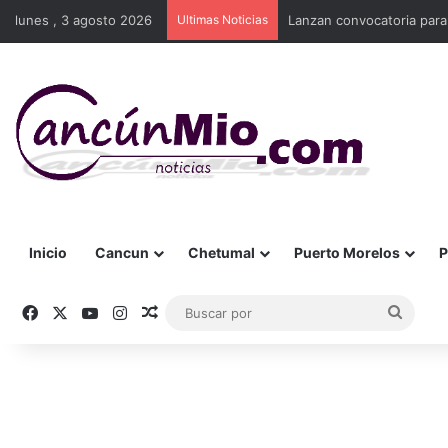
lunes , 3 agosto 2026
Ultimas Noticias
Lanzan convocatoria para
Inicio
Cancun
Chetumal
Puerto Morelos
P
Facebook
X
YouTube
Instagram
Publicación al azar
Busca
por