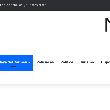
miles de familias y turistas disfrutan la Festa della Pizza en Malecón Taja
laya del Carmen
Policiacas
Política
Turismo
Cupo
r