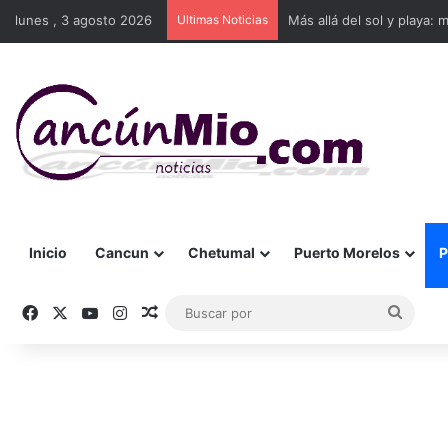
lunes , 3 agosto 2026
Ultimas Noticias
Más allá del sol y playa: 
Inicio
Cancun
Chetumal
Puerto Morelos
P
Facebook
X
YouTube
Instagram
Publicación al azar
Busca
por