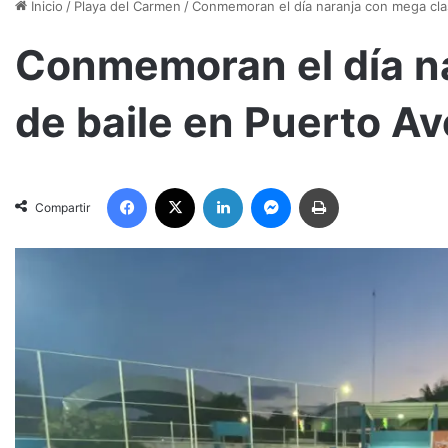
Inicio
/
Playa del Carmen
/
Conmemoran el día naranja con mega cla
Conmemoran el día n
de baile en Puerto A
Facebook
X
LinkedIn
Messenger
Imprimir
Compartir