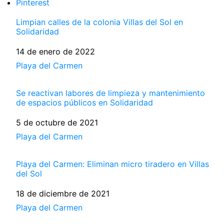
Pinterest
Limpian calles de la colonia Villas del Sol en
Solidaridad
Fecha
14 de enero de 2022
Respecto a
Playa del Carmen
Se reactivan labores de limpieza y mantenimiento
de espacios públicos en Solidaridad
Fecha
5 de octubre de 2021
Respecto a
Playa del Carmen
Playa del Carmen: Eliminan micro tiradero en Villas
del Sol
Fecha
18 de diciembre de 2021
Respecto a
Playa del Carmen