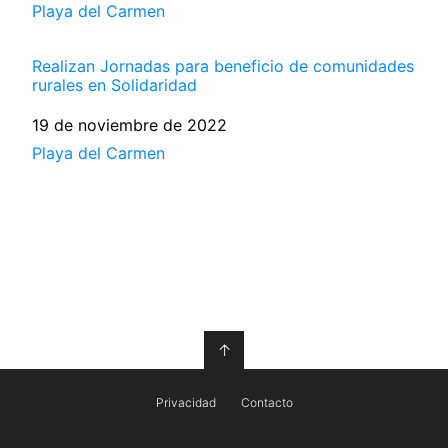
Respecto a
Playa del Carmen
Realizan Jornadas para beneficio de comunidades
rurales en Solidaridad
Fecha
19 de noviembre de 2022
Respecto a
Playa del Carmen
↑
Privacidad
Contacto