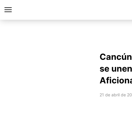
Cancún 
se unen 
Aficion
21 de abril de 2