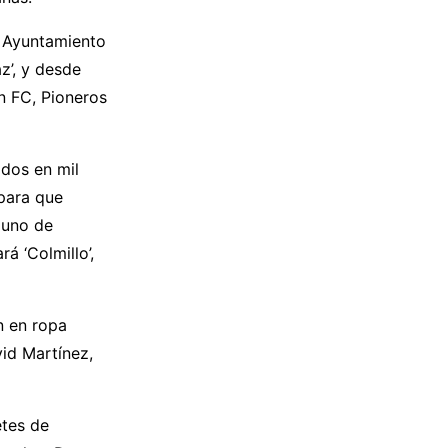
l Ayuntamiento
z’, y desde
n FC, Pioneros
dos en mil
 para que
 uno de
 ‘Colmillo’,
n en ropa
id Martínez,
etes de