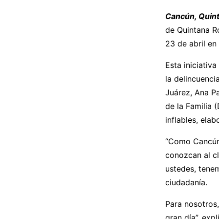
Cancún, Quint
de Quintana Ro
23 de abril en 
Esta iniciativa
la delincuenci
Juárez, Ana Pa
de la Familia 
inflables, elab
“Como Cancún 
conozcan al cl
ustedes, tenem
ciudadanía.
Para nosotros,
gran día”, exp