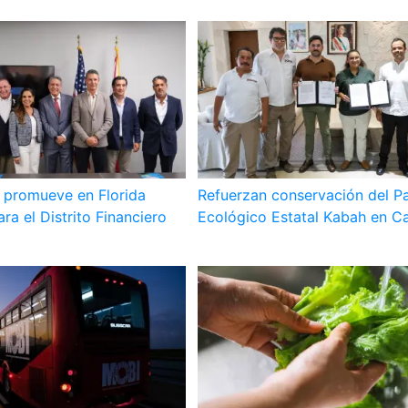
promueve en Florida
Refuerzan conservación del P
ra el Distrito Financiero
Ecológico Estatal Kabah en C