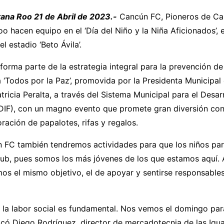
ana Roo 21 de Abril de 2023.-
Cancún FC, Pioneros de Ca
o hacen equipo en el ‘Día del Niño y la Niña Aficionados’,
el estadio ‘Beto Ávila’.
 forma parte de la estrategia integral para la prevención de 
a ‘Todos por la Paz’, promovida por la Presidenta Municipal
tricia Peralta, a través del Sistema Municipal para el Desarr
(DIF), con un magno evento que promete gran diversión con 
oración de papalotes, rifas y regalos.
FC también tendremos actividades para que los niños par
ub, pues somos los más jóvenes de los que estamos aquí. A
os el mismo objetivo, el de apoyar y sentirse responsables
 la labor social es fundamental. Nos vemos el domingo par
licó Diego Rodríguez, director de mercadotecnia de las Igu