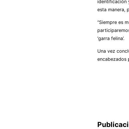
identificación
esta manera, p
“Siempre es me
participaremos
‘garra felina’.
Una vez conclu
encabezados p
Publicac