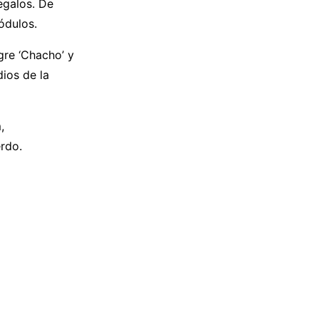
regalos. De
ódulos.
gre ‘Chacho’ y
ios de la
,
rdo.