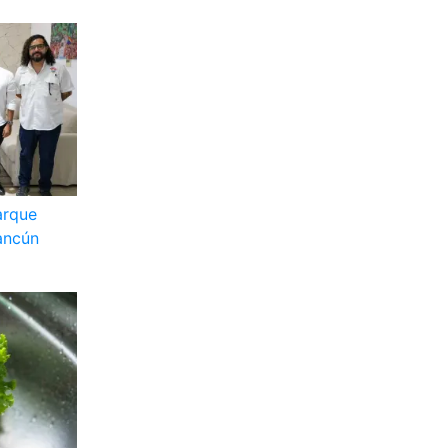
arque
ancún