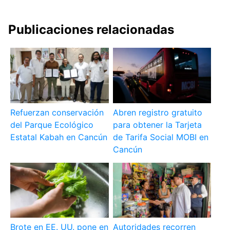
Publicaciones relacionadas
Refuerzan conservación
Abren registro gratuito
del Parque Ecológico
para obtener la Tarjeta
Estatal Kabah en Cancún
de Tarifa Social MOBI en
Cancún
Brote en EE. UU. pone en
Autoridades recorren