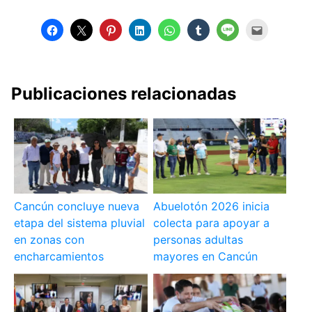
Publicaciones relacionadas
Cancún concluye nueva
Abuelotón 2026 inicia
etapa del sistema pluvial
colecta para apoyar a
en zonas con
personas adultas
encharcamientos
mayores en Cancún