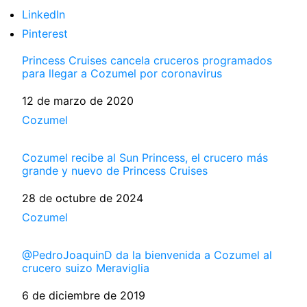
LinkedIn
Pinterest
Princess Cruises cancela cruceros programados
para llegar a Cozumel por coronavirus
Fecha
12 de marzo de 2020
Respecto a
Cozumel
Cozumel recibe al Sun Princess, el crucero más
grande y nuevo de Princess Cruises
Fecha
28 de octubre de 2024
Respecto a
Cozumel
@PedroJoaquinD da la bienvenida a Cozumel al
crucero suizo Meraviglia
Fecha
6 de diciembre de 2019