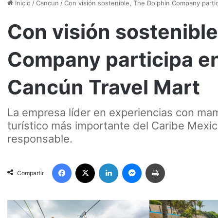
Inicio
/
Cancun
/
Con visión sostenible, The Dolphin Company partic
Con visión sostenible
Company participa en 
Cancún Travel Mart
La empresa líder en experiencias con mamí
turístico más importante del Caribe Mexi
responsable.
Facebook
X
LinkedIn
Messenger
Imprimir
Compartir