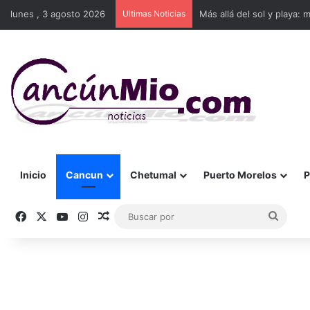
lunes , 3 agosto 2026
Ultimas Noticias
Más allá del sol y playa: 
Inicio
Cancun
Chetumal
Puerto Morelos
P
Facebook
X
YouTube
Instagram
Publicación al azar
Busca
por