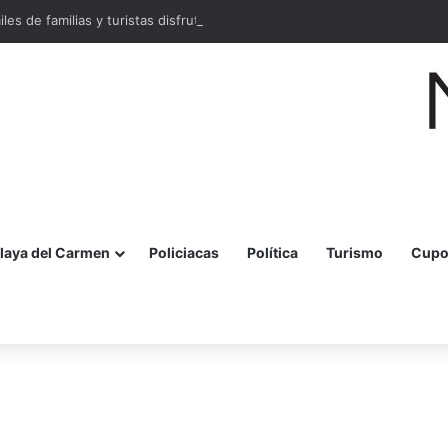
miles de familias y turistas disfrutan la Festa della Pizza en Malecón Taja
laya del Carmen
Policiacas
Política
Turismo
Cupo
r