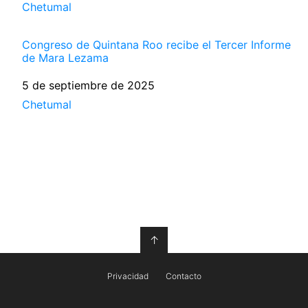
Respecto a
Chetumal
Congreso de Quintana Roo recibe el Tercer Informe
de Mara Lezama
Fecha
5 de septiembre de 2025
Respecto a
Chetumal
↑
Privacidad
Contacto