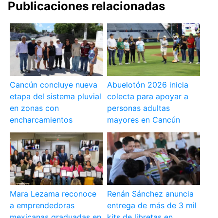
Publicaciones relacionadas
Cancún concluye nueva
Abuelotón 2026 inicia
etapa del sistema pluvial
colecta para apoyar a
en zonas con
personas adultas
encharcamientos
mayores en Cancún
Mara Lezama reconoce
Renán Sánchez anuncia
a emprendedoras
entrega de más de 3 mil
mexicanas graduadas en
kits de libretas en