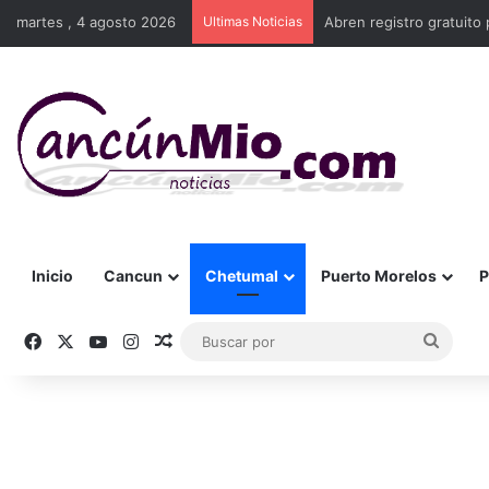
martes , 4 agosto 2026
Ultimas Noticias
Abren registro gratuito 
Inicio
Cancun
Chetumal
Puerto Morelos
P
Facebook
X
YouTube
Instagram
Publicación al azar
Busca
por