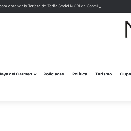
para obtener la Tarjeta de Tarifa Social MOBI en Cancún
laya del Carmen
Policiacas
Política
Turismo
Cupo
r