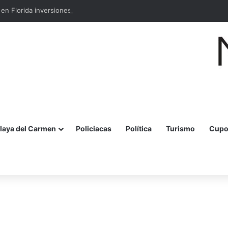
 Florida inversiones para el Distrito Financiero de Cancún
laya del Carmen
Policiacas
Política
Turismo
Cupo
r