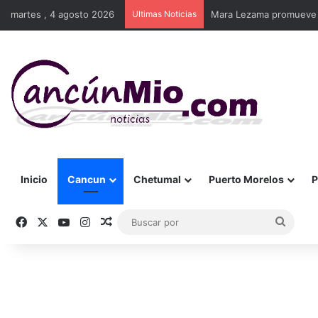
martes , 4 agosto 2026
Ultimas Noticias
Mara Lezama promueve en
Inicio
Cancun
Chetumal
Puerto Morelos
P
Facebook
X
YouTube
Instagram
Publicación al azar
Busca
por