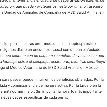
esario mantener al día el cuadro de desparasitación externo de
duración, que puedan protegerlos hasta por un año”,
aseguró
e la Unidad de Animales de Compañía de MSD Salud Animal en
 a los perros a otras enfermedades como leptospirosis o
 algunos días o un encuentro casual con un perro afectado
able que cuenten con un esquema completo de vacunación que
 leptospirosis o el complejo respiratorio, mientras contribuye
egó el Médico Veterinario de MSD Salud Animal en México.
para pasear puede influir en los beneficios obtenidos. Por la
ada y comenzar el día de manera activa. Por la tarde o en la
permita dormir mejor. Sin importar la hora, lo más importante
as necesidades específicas de cada perro.