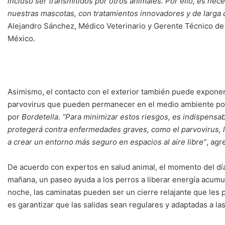
incluso ser transmitidos por otros animales. Por ello, es nec
nuestras mascotas, con tratamientos innovadores y de larga 
Alejandro Sánchez, Médico Veterinario y Gerente Técnico d
México.
Asimismo, el contacto con el exterior también puede exponer
parvovirus que pueden permanecer en el medio ambiente por
por
Bordetella
.
“Para minimizar estos riesgos, es indispens
protegerá contra enfermedades graves, como el parvovirus, la
a crear un entorno más seguro en espacios al aire libre”
, agr
De acuerdo con expertos en salud animal, el momento del día 
mañana, un paseo ayuda a los perros a liberar energía acumul
noche, las caminatas pueden ser un cierre relajante que les 
es garantizar que las salidas sean regulares y adaptadas a l