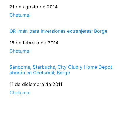
Fecha
21 de agosto de 2014
Respecto a
Chetumal
QR imán para inversiones extranjeras; Borge
Fecha
16 de febrero de 2014
Respecto a
Chetumal
Sanborns, Starbucks, City Club y Home Depot,
abrirán en Chetumal; Borge
Fecha
11 de diciembre de 2011
Respecto a
Chetumal