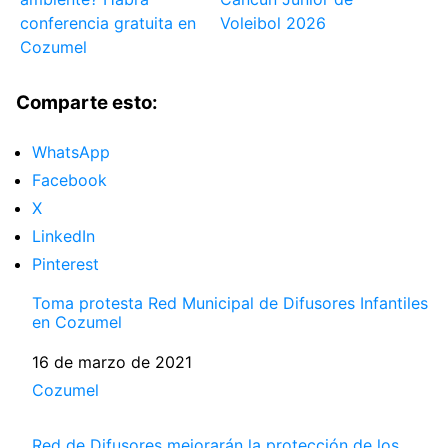
conferencia gratuita en
Voleibol 2026
Cozumel
Comparte esto:
WhatsApp
Facebook
X
LinkedIn
Pinterest
Toma protesta Red Municipal de Difusores Infantiles
en Cozumel
Fecha
16 de marzo de 2021
Respecto a
Cozumel
Red de Difusores mejorarán la protección de los