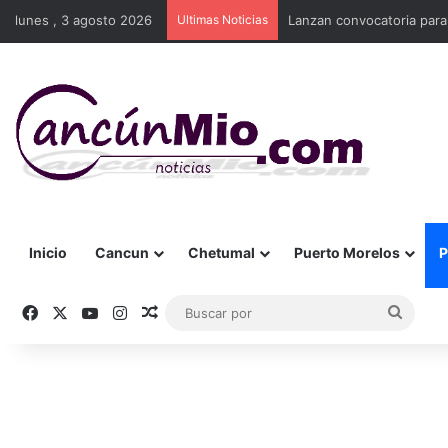
lunes , 3 agosto 2026
Ultimas Noticias
Lanzan convocatoria para
Inicio
Cancun
Chetumal
Puerto Morelos
P
Facebook
X
YouTube
Instagram
Publicación al azar
Busca
por