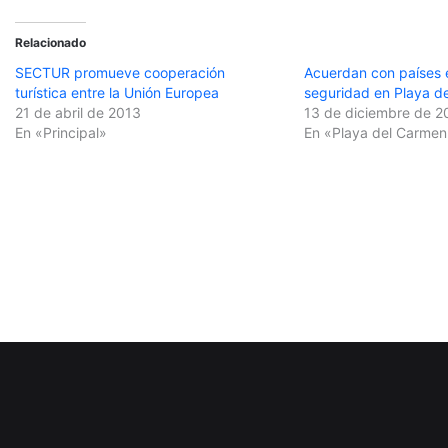
Relacionado
SECTUR promueve cooperación
Acuerdan con países
turística entre la Unión Europea
seguridad en Playa d
21 de abril de 2013
13 de diciembre de 2
En «Principal»
En «Playa del Carmen