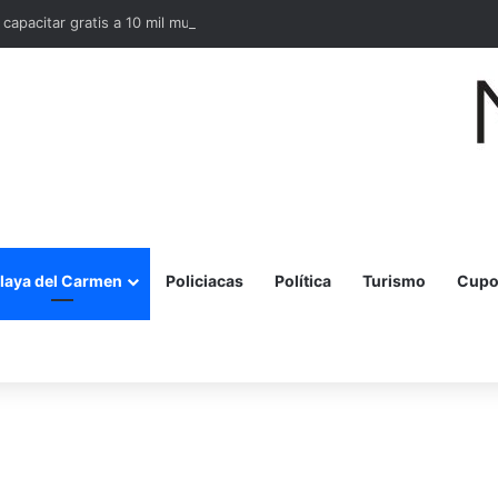
 capacitar gratis a 10 mil mujeres en bordado maya en Quintana Roo
laya del Carmen
Policiacas
Política
Turismo
Cupo
r