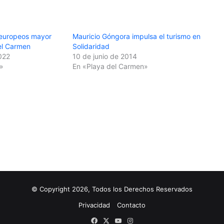
 europeos mayor
Mauricio Góngora impulsa el turismo en
el Carmen
Solidaridad
022
10 de junio de 2014
»
En «Playa del Carmen»
© Copyright 2026, Todos los Derechos Reservados
Privacidad
Contacto
Facebook
X
YouTube
Instagram