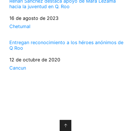
Renán Sánchez destaca apoyo de Mara Lezama
hacia la juventud en Q. Roo
Fecha
16 de agosto de 2023
Respecto a
Chetumal
Entregan reconocimiento a los héroes anónimos de
Q Roo
Fecha
12 de octubre de 2020
Respecto a
Cancun
↑