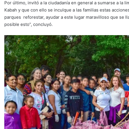
Por último, invitó a la ciudadanía en general a sumarse a la 
Kabah y que con ello se inculque a las familias estas accione
parques reforestar, ayudar a este lugar maravilloso que se 
posible esto”, concluyó.