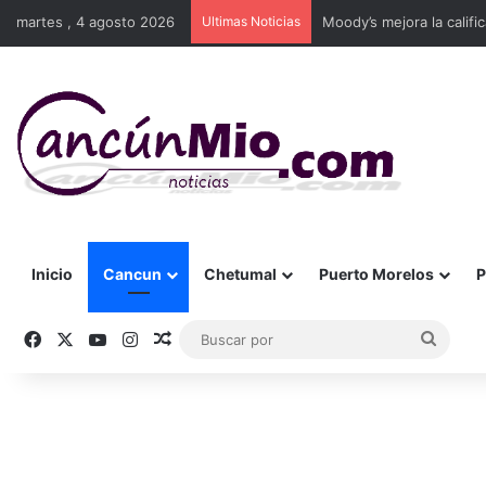
martes , 4 agosto 2026
Ultimas Noticias
Moody’s mejora la califi
Inicio
Cancun
Chetumal
Puerto Morelos
P
Facebook
X
YouTube
Instagram
Publicación al azar
Busca
por