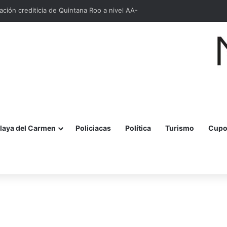
cación crediticia de Quintana Roo a nivel AA-
laya del Carmen
Policiacas
Política
Turismo
Cupo
r