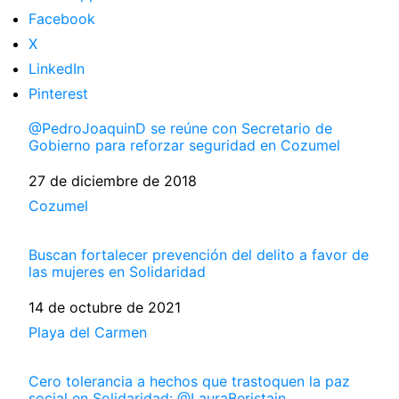
Facebook
X
LinkedIn
Pinterest
@PedroJoaquinD se reúne con Secretario de
Gobierno para reforzar seguridad en Cozumel
Fecha
27 de diciembre de 2018
Respecto a
Cozumel
Buscan fortalecer prevención del delito a favor de
las mujeres en Solidaridad
Fecha
14 de octubre de 2021
Respecto a
Playa del Carmen
Cero tolerancia a hechos que trastoquen la paz
social en Solidaridad: @LauraBeristain