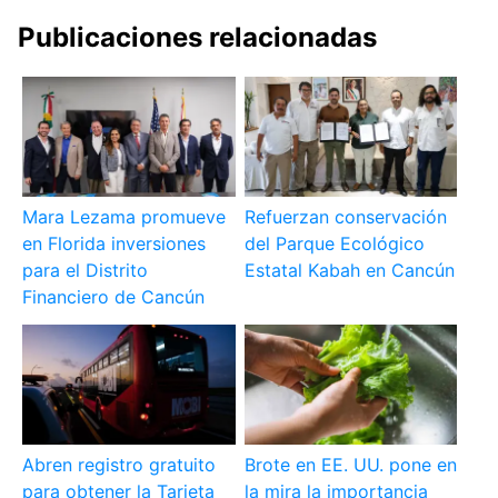
Publicaciones relacionadas
Mara Lezama promueve
Refuerzan conservación
en Florida inversiones
del Parque Ecológico
para el Distrito
Estatal Kabah en Cancún
Financiero de Cancún
Abren registro gratuito
Brote en EE. UU. pone en
para obtener la Tarjeta
la mira la importancia